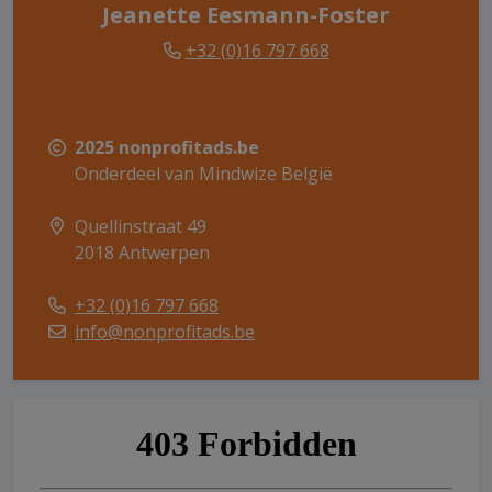
Jeanette Eesmann-Foster
+32 (0)16 797 668
2025 nonprofitads.be
Onderdeel van Mindwize België
Quellinstraat 49
2018 Antwerpen
+32 (0)16 797 668
info@nonprofitads.be